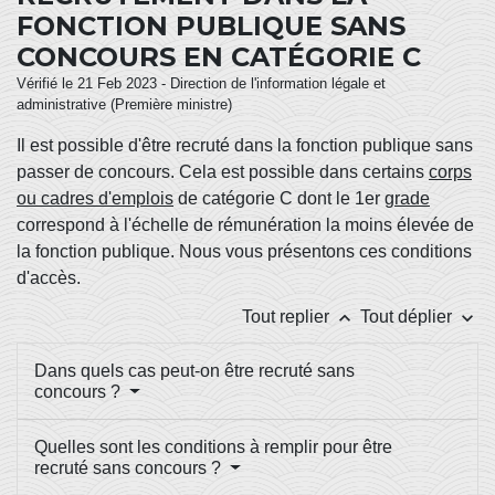
FONCTION PUBLIQUE SANS
CONCOURS EN CATÉGORIE C
Vérifié le 21 Feb 2023 - Direction de l'information légale et
administrative (Première ministre)
Il est possible d'être recruté dans la fonction publique sans
passer de concours. Cela est possible dans certains
corps
ou cadres d'emplois
de catégorie C dont le 1
er
grade
correspond à l'échelle de rémunération la moins élevée de
la fonction publique. Nous vous présentons ces conditions
d'accès.
keyboard_arrow_up
keyboard_arrow_down
Tout replier
Tout déplier
Dans quels cas peut-on être recruté sans
concours ?
Quelles sont les conditions à remplir pour être
recruté sans concours ?