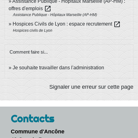
Assistance Publique - Hôpitaux Marseille (AP-HM) :
open_in_new
offres d'emplois
Assistance Publique - Hôpitaux Marseille (AP-HM)
open_in_new
Hospices Civils de Lyon : espace recrutement
Hospices civils de Lyon
Comment faire si...
Je souhaite travailler dans l'administration
Signaler une erreur sur cette page
Contacts
Commune d'Ancône