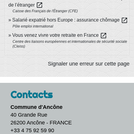
open_in_new
de l'étranger
Caisse des Français de l'Étranger (CFE)
open_in_new
Salarié expatrié hors Europe : assurance chômage
Pôle emploi international
open_in_new
Vous venez vivre votre retraite en France
Centre des liaisons européennes et internationales de sécurité sociale
(Cleiss)
Signaler une erreur sur cette page
Contacts
Commune d'Ancône
40 Grande Rue
26200 Ancône - FRANCE
+33 4 75 92 59 90