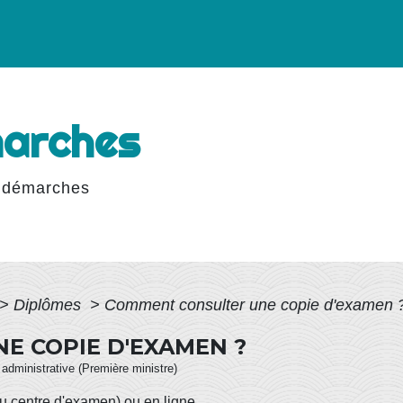
marches
 démarches
>
Diplômes
>
Comment consulter une copie d'examen 
E COPIE D'EXAMEN ?
t administrative (Première ministre)
u centre d'examen) ou en ligne.