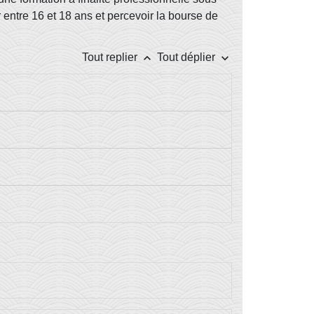
 entre 16 et 18 ans et percevoir la bourse de
keyboard_arrow_up
keyboard_arrow_down
Tout replier
Tout déplier