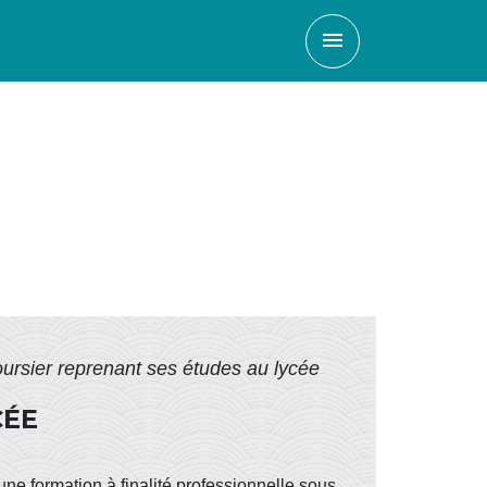
menu
oursier reprenant ses études au lycée
CÉE
une formation à finalité professionnelle sous