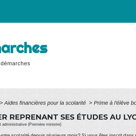
marches
 démarches
>
Aides financières pour la scolarité
>
Prime à l'élève b
IER REPRENANT SES ÉTUDES AU LY
et administrative (Première ministre)
otre scolarité depuis plusieurs mois? Si vous êtes inscrit dans 