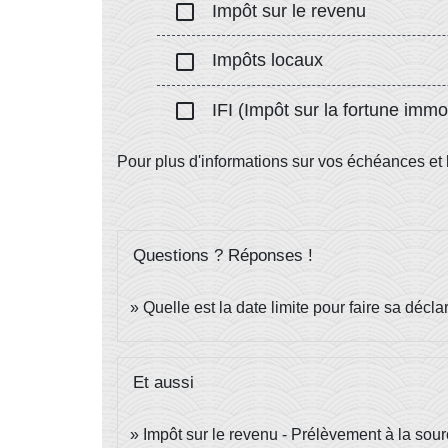
check_box_outline_blank
Impôt sur le revenu
check_box_outline_blank
Impôts locaux
check_box_outline_blank
IFI (Impôt sur la fortune immob
Pour plus d'informations sur vos échéances et 
Questions ? Réponses !
Quelle est la date limite pour faire sa décl
Et aussi
Impôt sur le revenu - Prélèvement à la sou