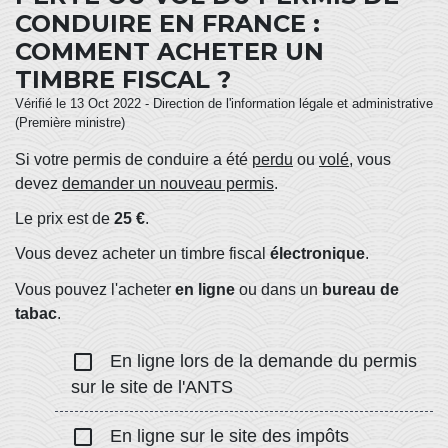
CONDUIRE EN FRANCE :
COMMENT ACHETER UN
TIMBRE FISCAL ?
Vérifié le 13 Oct 2022 - Direction de l'information légale et administrative
(Première ministre)
Si votre permis de conduire a été
perdu
ou
volé
, vous
devez
demander un nouveau permis
.
Le prix est de
25 €
.
Vous devez acheter un timbre fiscal
électronique
.
Vous pouvez l'acheter
en ligne
ou dans un
bureau de
tabac
.
check_box_outline_blank
En ligne lors de la demande du permis
sur le site de l'ANTS
check_box_outline_blank
En ligne sur le site des impôts