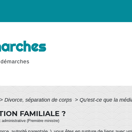
marches
 démarches
>
Divorce, séparation de corps
>
Qu'est-ce que la média
TION FAMILIALE ?
et administrative (Première ministre)
orce, autorité parentale..), vous êtes en rupture de liens avec vo