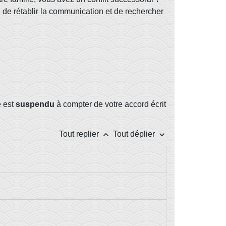
n de rétablir la communication et de rechercher
e est
suspendu
à compter de votre accord écrit
keyboard_arrow_up
keyboard_arrow_down
Tout replier
Tout déplier