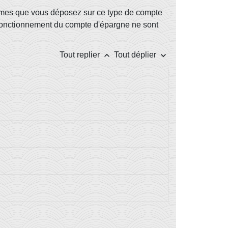
mmes que vous déposez sur ce type de compte
e fonctionnement du compte d'épargne ne sont
keyboard_arrow_up
keyboard_arrow_down
Tout replier
Tout déplier