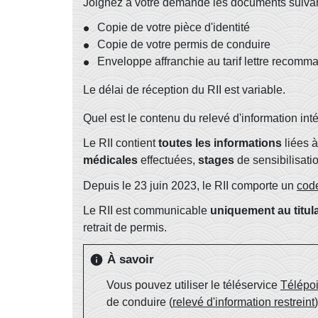
Joignez à votre demande les documents suivan
Copie de votre pièce d'identité
Copie de votre permis de conduire
Enveloppe affranchie au tarif lettre recom
Le délai de réception du RII est variable.
Quel est le contenu du relevé d'information inté
Le RII contient
toutes les informations
liées à
médicales
effectuées,
stages
de sensibilisati
Depuis le 23 juin 2023, le RII comporte un
cod
Le RII est communicable
uniquement au titula
retrait de permis.
À savoir
info
Vous pouvez utiliser le téléservice
Télépoi
de conduire (
relevé d'information restreint
)