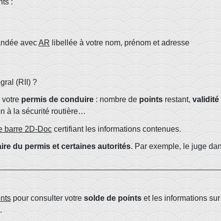
ts :
mandée avec
AR
libellée à votre nom, prénom et adresse
gral (RII) ?
 votre
permis de conduire
: nombre de
points
restant,
validité
on à la sécurité routière…
e barre 2D-Doc
certifiant les informations contenues.
ire du permis et certaines autorités
. Par exemple, le juge da
nts
pour consulter votre
solde de points
et les informations sur
.