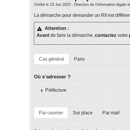
Vérifié le 23 Jun 2023 - Direction de l'information légale 
La démarche pour demander un RII est différent
Attention :
warning
Avant
de faire la démarche,
contactez
votre
Cas général
Paris
Où s’adresser ?
arrow_right
Préfecture
Par courrier
Sur place
Par mail