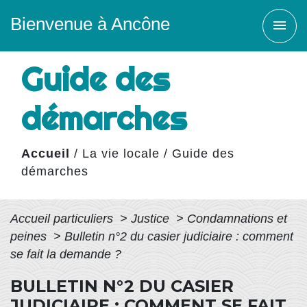
Bienvenue à Ancône
menu
Guide des
démarches
Accueil
/
La vie locale
/
Guide des
démarches
Accueil particuliers
>
Justice
>
Condamnations et
peines
>
Bulletin n°2 du casier judiciaire : comment
se fait la demande ?
BULLETIN N°2 DU CASIER
JUDICIAIRE : COMMENT SE FAIT