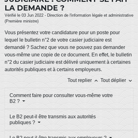
LA DEMANDE ?
Vérifié le 03 Jun 2022 - Direction de l'information légale et administrative
(Première ministre)
Vous présentez votre candidature pour un poste pour
lequel le bulletin n°2 de votre casier judiciaire est
demandé ? Sachez que vous ne pouvez pas demander
vous-même une copie de ce document. En effet, le bulletin
n°2 du casier judiciaire est délivré uniquement à certaines
autorités publiques et à certains employeurs.
keyboard_arrow_up
keyboard_arrow_down
Tout replier
Tout déplier
Comment faire pour consulter vous-même votre
B2 ?
Le B2 peut-il être transmis aux autorités
publiques ?
Le B2 peut-il être transmis aux employeurs ?