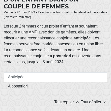
COUPLE DE FEMMES
Vérifié le 01 Jan 2023 - Direction de l'information légale et administrative
(Première ministre)
Lorsque 2 femmes ont un projet d'enfant et souhaitent
recourir à une
AMP
avec don de gamètes, elles doivent
effectuer une reconnaissance conjointe
anticipée
. Les
femmes peuvent être mariées, pacsées ou en union libre.
La reconnaissance se fait devant un notaire. Une
reconnaissance conjointe
a posteriori
est ouverte dans
certains cas, jusqu'au 3 août 2024.
Anticipée
A posteriori
keyboard_arrow_up
keyboard_arrow_down
Tout replier
Tout déplier