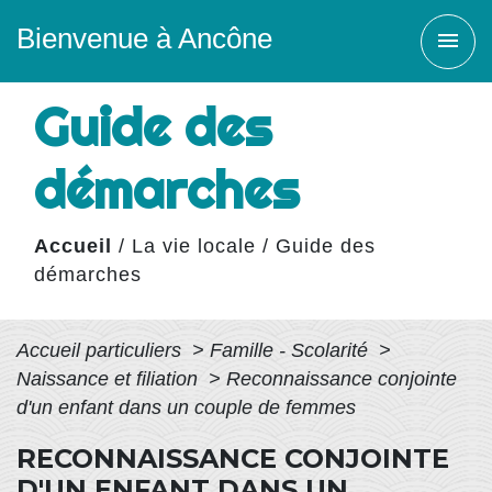
Bienvenue à Ancône
menu
Guide des
démarches
Accueil
/
La vie locale
/
Guide des
démarches
Accueil particuliers
>
Famille - Scolarité
>
Naissance et filiation
>
Reconnaissance conjointe
d'un enfant dans un couple de femmes
RECONNAISSANCE CONJOINTE
D'UN ENFANT DANS UN