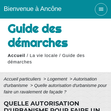
Bienvenue à Ancône
menu
Guide des
démarches
Accueil
/
La vie locale
/
Guide des
démarches
Accueil particuliers
>
Logement
>
Autorisation
d'urbanisme
>
Quelle autorisation d'urbanisme pour
faire un ravalement de façade ?
QUELLE AUTORISATION
D'URBANISME POUR FAIRE UN