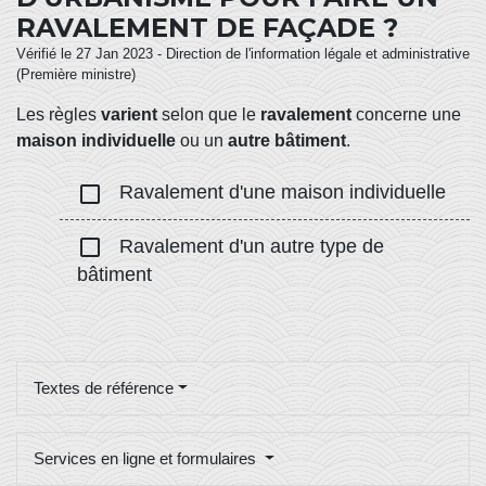
RAVALEMENT DE FAÇADE ?
Vérifié le 27 Jan 2023 - Direction de l'information légale et administrative
(Première ministre)
Les règles
varient
selon que le
ravalement
concerne une
maison individuelle
ou un
autre bâtiment
.
check_box_outline_blank
Ravalement d'une maison individuelle
check_box_outline_blank
Ravalement d'un autre type de
bâtiment
Textes de référence
Services en ligne et formulaires