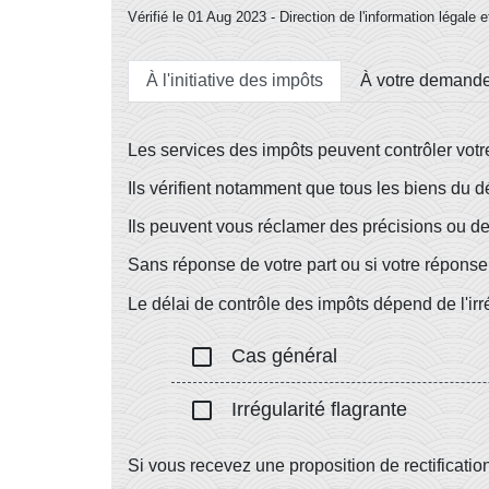
Vérifié le 01 Aug 2023 - Direction de l'information légale 
À l'initiative des impôts
À votre demand
Les services des impôts peuvent contrôler vot
Ils vérifient notamment que tous les biens du d
Ils peuvent vous réclamer des précisions ou des
Sans réponse de votre part ou si votre réponse 
Le délai de contrôle des impôts dépend de l'irr
check_box_outline_blank
Cas général
check_box_outline_blank
Irrégularité flagrante
Si vous recevez une proposition de rectificatio