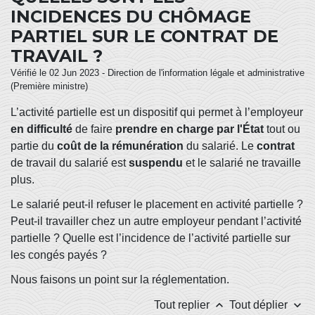
INCIDENCES DU CHÔMAGE
PARTIEL SUR LE CONTRAT DE
TRAVAIL ?
Vérifié le 02 Jun 2023 - Direction de l'information légale et administrative
(Première ministre)
L’activité partielle est un dispositif qui permet à l’employeur
en difficulté
de faire
prendre en charge par l'État
tout ou
partie du
coût de la rémunération
du salarié. Le
contrat
de travail du salarié est
suspendu
et le salarié ne travaille
plus.
Le salarié peut-il refuser le placement en activité partielle ?
Peut-il travailler chez un autre employeur pendant l’activité
partielle ? Quelle est l’incidence de l’activité partielle sur
les congés payés ?
Nous faisons un point sur la réglementation.
keyboard_arrow_up
keyboard_arrow_down
Tout replier
Tout déplier