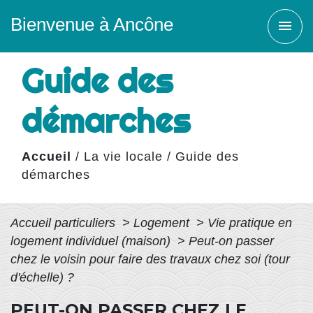
Bienvenue à Ancône
menu
Guide des
démarches
Accueil
/
La vie locale
/
Guide des
démarches
Accueil particuliers
>
Logement
>
Vie pratique en
logement individuel (maison)
>
Peut-on passer
chez le voisin pour faire des travaux chez soi (tour
d'échelle) ?
PEUT-ON PASSER CHEZ LE