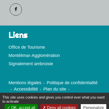
Liens
Office de Tourisme
Montélimar-Agglomération
Signalement ambroisie
Mentions légales
-
Politique de confidentialité
-
Accessibilité
-
Plan du site
-
Gestion des cookies
This site uses cookies and gives you control over what you want
to activate
OK, accept all
Deny all cookies
Personalize
Site créé en partenariat avec Réseau des Communes