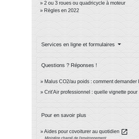
2 ou 3 roues ou quadricycle à moteur
Règles en 2022
Services en ligne et formulaires
Questions ? Réponses !
Malus CO2/au poids : comment demander la
Crit'Air professionnel : quelle vignette pour
Pour en savoir plus
open_in_new
Aides pour covoiturer au quotidien
Ministère chargé de l'environnement