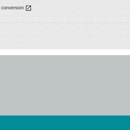
open_in_new
a conversion