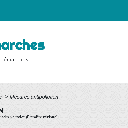
marches
 démarches
té
>
Mesures antipollution
N
et administrative (Première ministre)