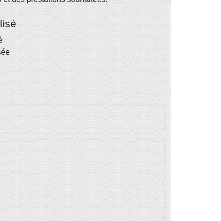
lisé
é
sée