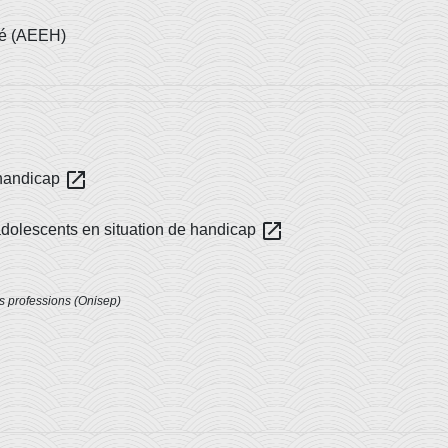
apé (AEEH)
open_in_new
 handicap
open_in_new
 adolescents en situation de handicap
es professions (Onisep)