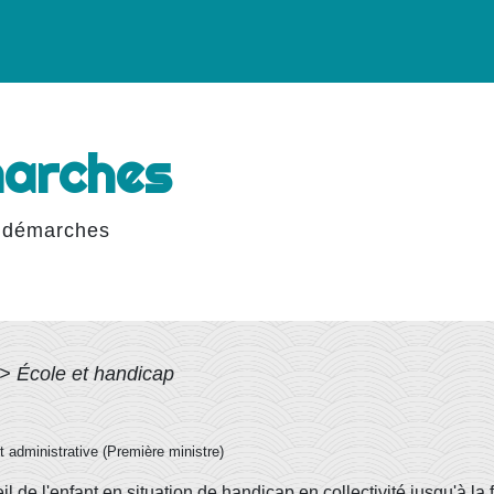
marches
 démarches
>
École et handicap
et administrative (Première ministre)
l de l'enfant en situation de handicap en collectivité jusqu'à la f