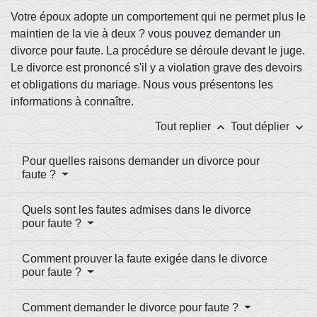
Votre époux adopte un comportement qui ne permet plus le
maintien de la vie à deux ? vous pouvez demander un
divorce pour faute. La procédure se déroule devant le juge.
Le divorce est prononcé s'il y a violation grave des devoirs
et obligations du mariage. Nous vous présentons les
informations à connaître.
keyboard_arrow_up
keyboard_arrow_down
Tout replier
Tout déplier
Pour quelles raisons demander un divorce pour
faute ?
Quels sont les fautes admises dans le divorce
pour faute ?
Comment prouver la faute exigée dans le divorce
pour faute ?
Comment demander le divorce pour faute ?