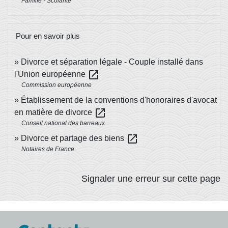
Famille - Scolarité
Pour en savoir plus
Divorce et séparation légale - Couple installé dans
open_in_new
l'Union européenne
Commission européenne
Établissement de la conventions d'honoraires d'avocat
open_in_new
en matière de divorce
Conseil national des barreaux
open_in_new
Divorce et partage des biens
Notaires de France
Signaler une erreur sur cette page