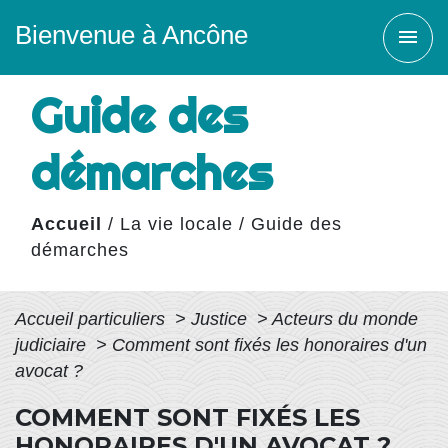
Bienvenue à Ancône
menu
Guide des
démarches
Accueil
/
La vie locale
/
Guide des
démarches
Accueil particuliers
>
Justice
>
Acteurs du monde
judiciaire
>
Comment sont fixés les honoraires d'un
avocat ?
COMMENT SONT FIXÉS LES
HONORAIRES D'UN AVOCAT ?