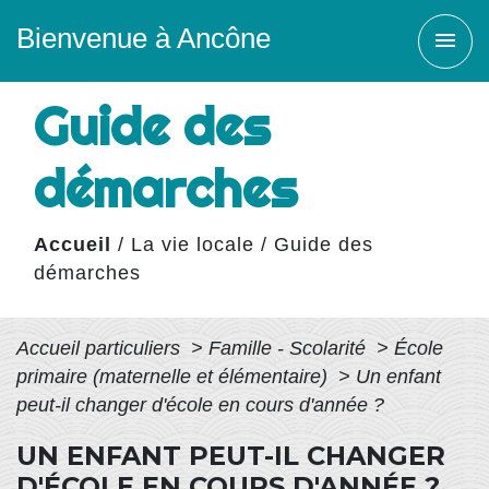
Bienvenue à Ancône
menu
Guide des
démarches
Accueil
/
La vie locale
/
Guide des
démarches
Accueil particuliers
>
Famille - Scolarité
>
École
primaire (maternelle et élémentaire)
>
Un enfant
peut-il changer d'école en cours d'année ?
UN ENFANT PEUT-IL CHANGER
D'ÉCOLE EN COURS D'ANNÉE ?