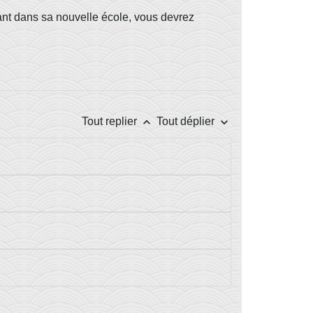
ant dans sa nouvelle école, vous devrez
keyboard_arrow_up
keyboard_arrow_down
Tout replier
Tout déplier