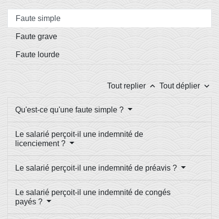
Faute simple
Faute grave
Faute lourde
keyboard_arrow_up
keyboard_arrow_down
Tout replier
Tout déplier
Qu'est-ce qu'une faute simple ?
Le salarié perçoit-il une indemnité de
licenciement ?
Le salarié perçoit-il une indemnité de préavis ?
Le salarié perçoit-il une indemnité de congés
payés ?