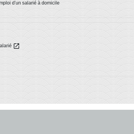
emploi d'un salarié à domicile
open_in_new
salarié