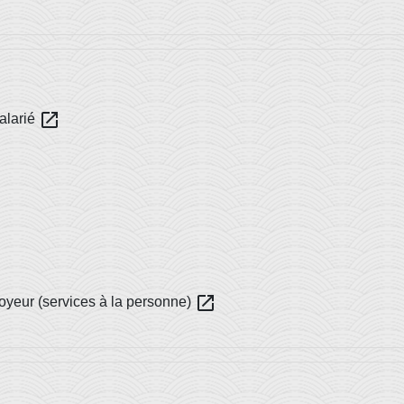
open_in_new
salarié
open_in_new
ployeur (services à la personne)