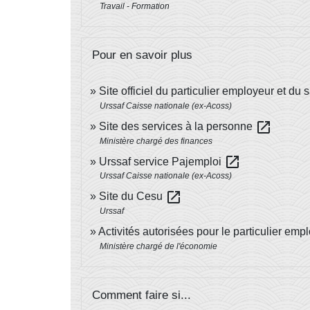
Travail - Formation
Pour en savoir plus
Site officiel du particulier employeur et du 
Urssaf Caisse nationale (ex-Acoss)
open_in_new
Site des services à la personne
Ministère chargé des finances
open_in_new
Urssaf service Pajemploi
Urssaf Caisse nationale (ex-Acoss)
open_in_new
Site du Cesu
Urssaf
Activités autorisées pour le particulier em
Ministère chargé de l'économie
Comment faire si...