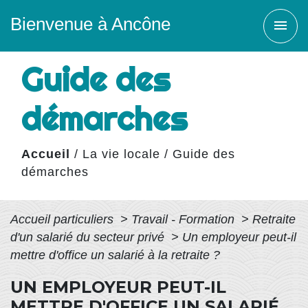
Bienvenue à Ancône
menu
Guide des
démarches
Accueil
/
La vie locale
/
Guide des
démarches
Accueil particuliers
>
Travail - Formation
>
Retraite
d'un salarié du secteur privé
>
Un employeur peut-il
mettre d'office un salarié à la retraite ?
UN EMPLOYEUR PEUT-IL
METTRE D'OFFICE UN SALARIÉ