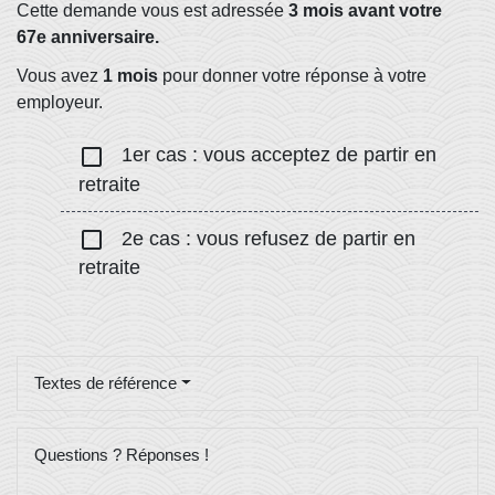
Cette demande vous est adressée
3 mois avant votre
67
e
anniversaire.
Vous avez
1 mois
pour donner votre réponse à votre
employeur.
check_box_outline_blank
1er cas : vous acceptez de partir en
retraite
check_box_outline_blank
2e cas : vous refusez de partir en
retraite
Textes de référence
Questions ? Réponses !