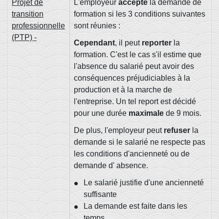
Projet de
L'employeur
accepte
la demande de
transition
formation si les 3 conditions suivantes
professionnelle
sont réunies :
(PTP) -
Cependant
, il peut
reporter
la
formation. C'est le cas s'il estime que
l'absence du salarié peut avoir des
conséquences préjudiciables à la
production et à la marche de
l'entreprise. Un tel report est décidé
pour une durée
maximale
de 9 mois.
De plus, l'employeur peut
refuser
la
demande si le salarié ne respecte pas
les conditions d'ancienneté ou de
demande d' absence.
Le salarié justifie d'une ancienneté
suffisante
La demande est faite dans les
temps