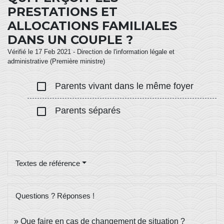
PRESTATIONS ET
ALLOCATIONS FAMILIALES
DANS UN COUPLE ?
Vérifié le 17 Feb 2021 - Direction de l'information légale et
administrative (Première ministre)
check_box_outline_blank
Parents vivant dans le même foyer
check_box_outline_blank
Parents séparés
Textes de référence
Questions ? Réponses !
Que faire en cas de changement de situation ?