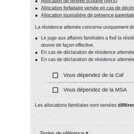
Allocation de rentrée scolaire (ARS)
Allocation forfaitaire versée en cas de décè
Allocation journalière de présence parenta
La résidence alternée concerne uniquement des
Le juge aux affaires familiales a fixé la ré
œuvre de façon effective.
En cas de déclaration de résidence alternée
En cas de déclaration de résidence alternée 
check_box_outline_blank
Vous dépendez de la Caf
check_box_outline_blank
Vous dépendez de la MSA
Les allocations familiales sont versées
différ
Textes de référence