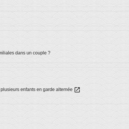
amiliales dans un couple ?
open_in_new
 plusieurs enfants en garde alternée