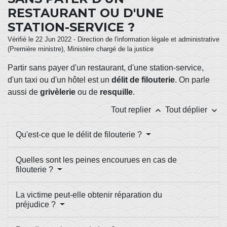
RESTAURANT OU D'UNE
STATION-SERVICE ?
Vérifié le 22 Jun 2022 - Direction de l'information légale et administrative
(Première ministre), Ministère chargé de la justice
Partir sans payer d'un restaurant, d'une station-service,
d'un taxi ou d'un hôtel est un
délit de filouterie
. On parle
aussi de
grivèlerie
ou de
resquille
.
keyboard_arrow_up
keyboard_arrow_down
Tout replier
Tout déplier
Qu'est-ce que le délit de filouterie ?
Quelles sont les peines encourues en cas de
filouterie ?
La victime peut-elle obtenir réparation du
préjudice ?