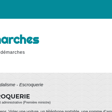
marches
 démarches
ndalisme - Escroquerie
ROQUERIE
et administrative (Première ministre)
iens. Voler une voiture, un téléphone portable, une somme d'arge