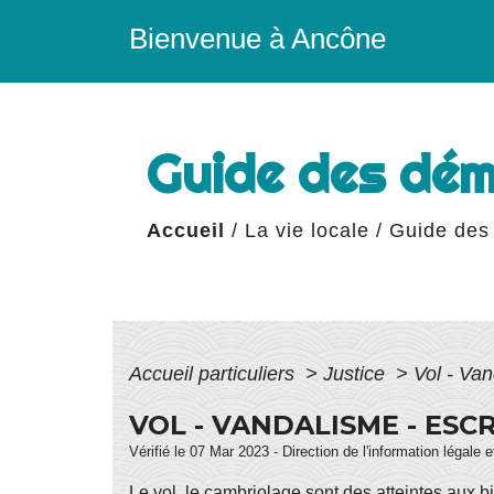
Bienvenue à Ancône
Guide des dé
Accueil
/
La vie locale
/
Guide des
Accueil particuliers
>
Justice
>
Vol - Va
VOL - VANDALISME - ESC
Vérifié le 07 Mar 2023 - Direction de l'information légale 
Le vol, le cambriolage sont des atteintes aux b