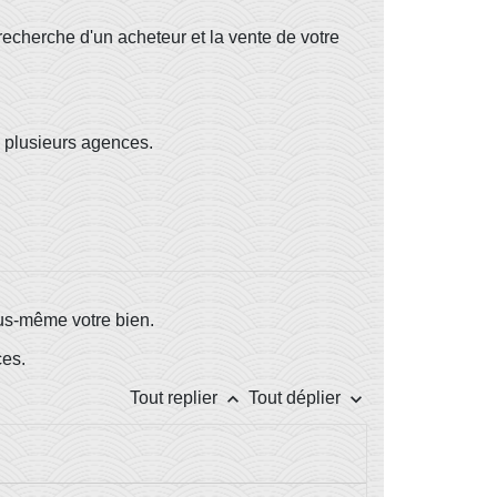
 recherche d'un acheteur et la vente de votre
u plusieurs agences.
ous-même votre bien.
ces.
keyboard_arrow_up
keyboard_arrow_down
Tout replier
Tout déplier