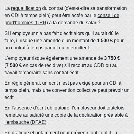
La
requalification
du contrat (c'est-à-dire sa transformation
en CDI à temps plein) peut être actée par le
conseil de
prud'hommes (CPH)
à la demande du salarié.
Si l'employeur n'a pas fait d'écrit alors qu'il aurait dû le
faire, il risque une amende d'un montant de
1 500 €
pour
un contrat à temps partiel ou intermittent.
L'employeur risque également une amende de
3 750 €
(
7 500 €
en cas de récidive) s'il recourt au CDD ou au
travail temporaire sans contrat écrit.
En règle général, un écrit n'est pas exigé pour un CDI à
temps plein, mais une convention collective peut prévoir un
écrit.
En l'absence d'écrit obligatoire, l'employeur doit toutefois
remettre au salarié une copie de la
déclaration préalable à
l'embauche (DPAE)
.
En pratique et notamment pour prévenir tout conflit, la