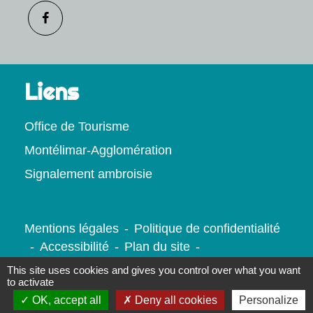
Liens
Office de Tourisme
Montélimar-Agglomération
Signalement ambroisie
Mentions légales
-
Politique de confidentialité
-
Accessibilité
-
Plan du site
-
Gestion des cookies
This site uses cookies and gives you control over what you want
to activate
OK, accept all
Deny all cookies
Personalize
Site créé en partenariat avec Réseau des Communes