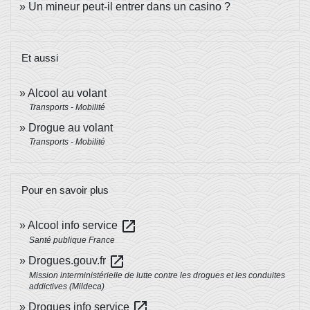
Un mineur peut-il entrer dans un casino ?
Et aussi
Alcool au volant
Transports - Mobilité
Drogue au volant
Transports - Mobilité
Pour en savoir plus
open_in_new
Alcool info service
Santé publique France
open_in_new
Drogues.gouv.fr
Mission interministérielle de lutte contre les drogues et les conduites
addictives (Mildeca)
open_in_new
Drogues info service