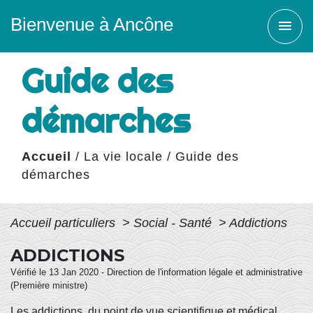
Bienvenue à Ancône
menu
Guide des
démarches
Accueil
/
La vie locale
/
Guide des
démarches
Accueil particuliers
>
Social - Santé
>
Addictions
ADDICTIONS
Vérifié le 13 Jan 2020 - Direction de l'information légale et administrative
(Première ministre)
Les addictions, du point de vue scientifique et médical,