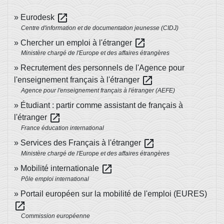
open_in_new
Eurodesk
Centre d'information et de documentation jeunesse (CIDJ)
open_in_new
Chercher un emploi à l'étranger
Ministère chargé de l'Europe et des affaires étrangères
Recrutement des personnels de l'Agence pour
open_in_new
l'enseignement français à l'étranger
Agence pour l'enseignement français à l'étranger (AEFE)
Étudiant : partir comme assistant de français à
open_in_new
l'étranger
France éducation international
open_in_new
Services des Français à l'étranger
Ministère chargé de l'Europe et des affaires étrangères
open_in_new
Mobilité internationale
Pôle emploi international
Portail européen sur la mobilité de l'emploi (EURES)
open_in_new
Commission européenne