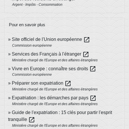
Argent - Impôts - Consommation
Pour en savoir plus
open_in_new
Site officiel de l'Union européenne
Commission européenne
open_in_new
Services des Français à l'étranger
Ministère chargé de l'Europe et des affaires étrangères
open_in_new
Vivre en Europe : connaître ses droits
Commission européenne
open_in_new
Préparer son expatriation
Ministère chargé de l'Europe et des affaires étrangères
open_in_new
Expatriation : les démarches par pays
Ministère chargé de l'Europe et des affaires étrangères
Guide de l'expatriation : 15 clés pour partir l'esprit
open_in_new
tranquille
Ministère chargé de l'Europe et des affaires étrangères