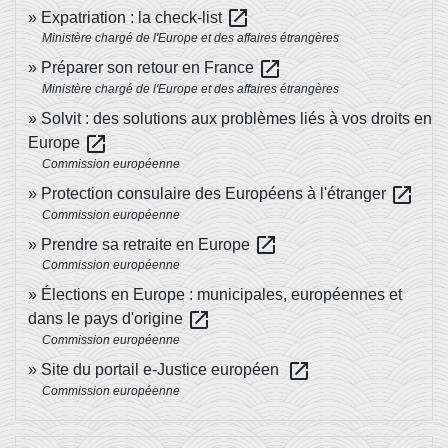
open_in_new
Expatriation : la check-list
Ministère chargé de l'Europe et des affaires étrangères
open_in_new
Préparer son retour en France
Ministère chargé de l'Europe et des affaires étrangères
Solvit : des solutions aux problèmes liés à vos droits en
open_in_new
Europe
Commission européenne
open_in_new
Protection consulaire des Européens à l'étranger
Commission européenne
open_in_new
Prendre sa retraite en Europe
Commission européenne
Élections en Europe : municipales, européennes et
open_in_new
dans le pays d'origine
Commission européenne
open_in_new
Site du portail e-Justice européen
Commission européenne