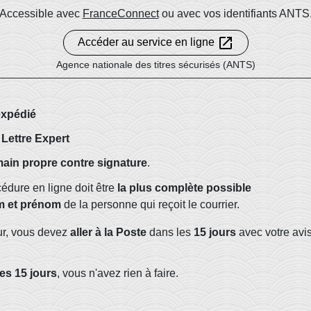
Accessible avec
FranceConnect
ou avec vos identifiants ANTS
open_in_new
Accéder au service en ligne
Agence nationale des titres sécurisés (ANTS)
expédié
Lettre Expert
ain propre contre signature
.
édure en ligne doit être
la plus complète possible
 et prénom
de la personne qui reçoit le courrier.
ur, vous devez
aller à la Poste
dans les
15 jours
avec votre avi
les 15 jours
, vous n'avez rien à faire.