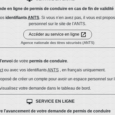
e en ligne de permis de conduire en cas de fin de validité
vos
identifiants
ANTS
. Si vous n'en avez pas, il vous est prop
personnel sur le site de l'ANTS.
open_in_new
Accéder au service en ligne
Agence nationale des titres sécurisés (ANTS)
l'envoi
de votre
permis de conduire
.
ct
ou avec vos identifiants
ANTS
, en français uniquement.
 proposé de créer un compte pour avoir un espace personnel sur l
 visualisez votre demande dans le tableau de bord.
desktop_mac
SERVICE EN LIGNE
re l'avancement de votre demande de permis de conduire