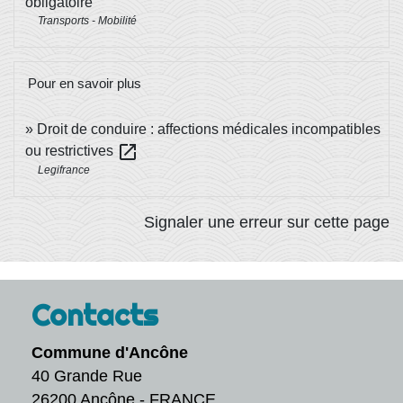
obligatoire
Transports - Mobilité
Pour en savoir plus
Droit de conduire : affections médicales incompatibles
open_in_new
ou restrictives
Legifrance
Signaler une erreur sur cette page
Contacts
Commune d'Ancône
40 Grande Rue
26200 Ancône - FRANCE