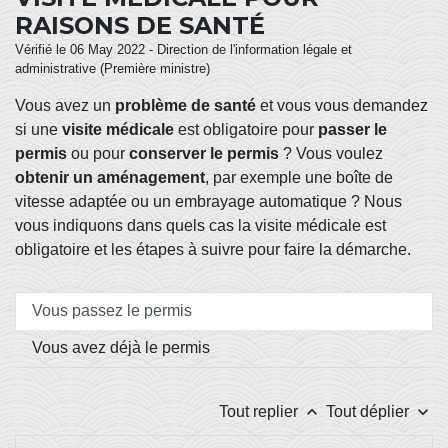
RAISONS DE SANTÉ
Vérifié le 06 May 2022 - Direction de l'information légale et
administrative (Première ministre)
Vous avez un
problème de santé
et vous vous demandez
si une
visite médicale
est obligatoire pour
passer le
permis
ou pour
conserver
le permis
? Vous voulez
obtenir un aménagement
, par exemple une boîte de
vitesse adaptée ou un embrayage automatique ? Nous
vous indiquons dans quels cas la visite médicale est
obligatoire et les étapes à suivre pour faire la démarche.
Vous passez le permis
Vous avez déjà le permis
keyboard_arrow_up
keyboard_arrow_down
Tout replier
Tout déplier