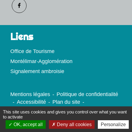
Liens
Office de Tourisme
Montélimar-Agglomération
Signalement ambroisie
Mentions légales
-
Politique de confidentialité
-
Accessibilité
-
Plan du site
-
Gestion des cookies
This site uses cookies and gives you control over what you want
to activate
OK, accept all
Deny all cookies
Personalize
Site créé en partenariat avec Réseau des Communes