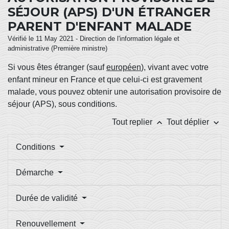
SÉJOUR (APS) D'UN ÉTRANGER
PARENT D'ENFANT MALADE
Vérifié le 11 May 2021 - Direction de l'information légale et
administrative (Première ministre)
Si vous êtes étranger (sauf
européen
), vivant avec votre
enfant mineur en France et que celui-ci est gravement
malade, vous pouvez obtenir une autorisation provisoire de
séjour (APS), sous conditions.
keyboard_arrow_up
keyboard_arrow_down
Tout replier
Tout déplier
Conditions
Démarche
Durée de validité
Renouvellement