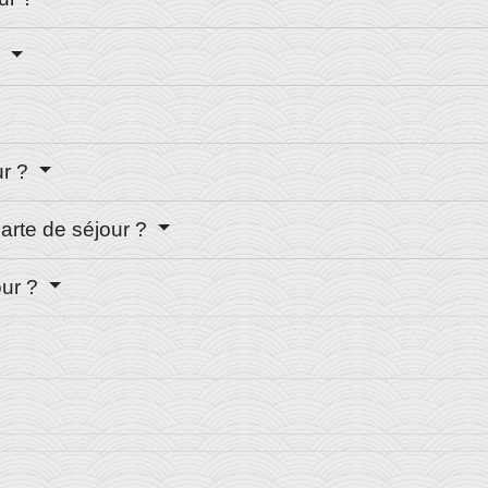
?
ur ?
carte de séjour ?
our ?