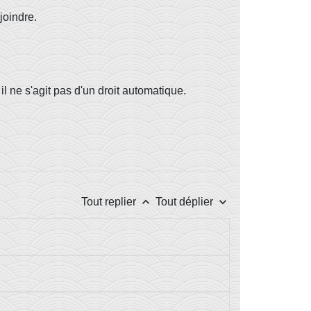
joindre.
l ne s'agit pas d'un droit automatique.
keyboard_arrow_up
keyboard_arrow_down
Tout replier
Tout déplier