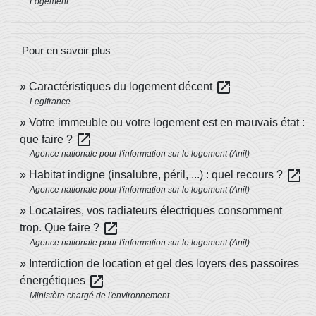
Logement
Pour en savoir plus
open_in_new
Caractéristiques du logement décent
Legifrance
Votre immeuble ou votre logement est en mauvais état :
open_in_new
que faire ?
Agence nationale pour l'information sur le logement (Anil)
open_in_new
Habitat indigne (insalubre, péril, ...) : quel recours ?
Agence nationale pour l'information sur le logement (Anil)
Locataires, vos radiateurs électriques consomment
open_in_new
trop. Que faire ?
Agence nationale pour l'information sur le logement (Anil)
Interdiction de location et gel des loyers des passoires
open_in_new
énergétiques
Ministère chargé de l'environnement