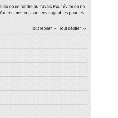
sible de se rendre au travail. Pour éviter de ne
. D'autres mesures sont envisageables pour les
keyboard_arrow_up
keyboard_arrow_down
Tout replier
Tout déplier