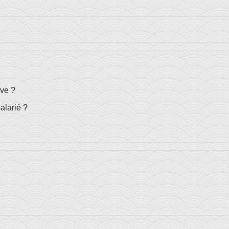
ive ?
alarié ?