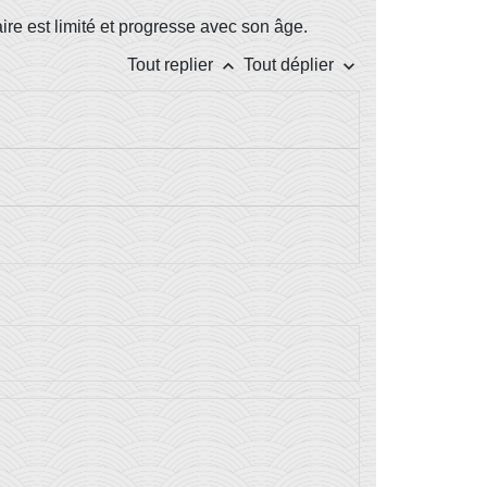
aire est limité et progresse avec son âge.
keyboard_arrow_up
keyboard_arrow_down
Tout replier
Tout déplier