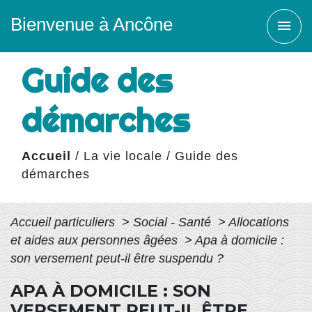
Bienvenue à Ancône
menu
Guide des
démarches
Accueil
/
La vie locale
/
Guide des
démarches
Accueil particuliers
>
Social - Santé
>
Allocations
et aides aux personnes âgées
>
Apa à domicile :
son versement peut-il être suspendu ?
APA À DOMICILE : SON
VERSEMENT PEUT-IL ÊTRE