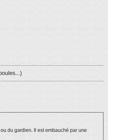
oules...)
e ou du gardien. Il est embauché par une