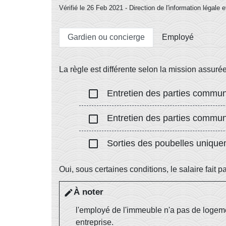
Vérifié le 26 Feb 2021 - Direction de l'information légale 
Gardien ou concierge
Employé
La règle est différente selon la mission assurée
check_box_outline_blank
Entretien des parties commune
check_box_outline_blank
Entretien des parties commun
check_box_outline_blank
Sorties des poubelles unique
Oui, sous certaines conditions, le salaire fait p
À noter
edit
l'employé de l'immeuble n'a pas de logeme
entreprise.