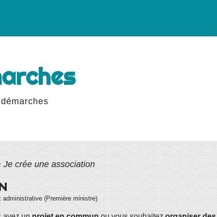
marches
 démarches
>
Je crée une association
ON
et administrative (Première ministre)
s avez un
projet en commun
ou vous souhaitez
organiser des 